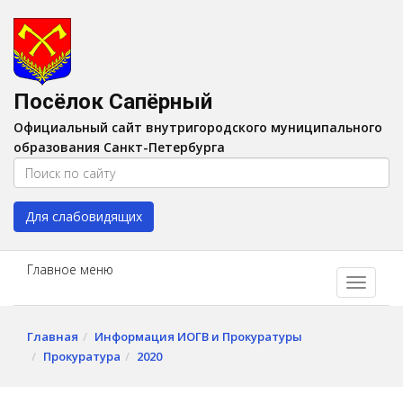
Версия для слабовидящих:
Вкл
A
Шрифт:
A
A
Интервал:
AA
A A
Посёлок Сапёрный
Изображения:
Выкл
Официальный сайт внутригородского муниципального
Цвет:
A
A
A
A
образования Санкт-Петербурга
Для слабовидящих
Главное меню
Главная
Информация ИОГВ и Прокуратуры
Прокуратура
2020