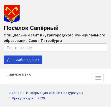
Версия для слабовидящих:
Вкл
A
Шрифт:
A
A
Интервал:
AA
A A
Посёлок Сапёрный
Изображения:
Выкл
Официальный сайт внутригородского муниципального
Цвет:
A
A
A
A
образования Санкт-Петербурга
Для слабовидящих
Главное меню
Главная
Информация ИОГВ и Прокуратуры
Прокуратура
2020