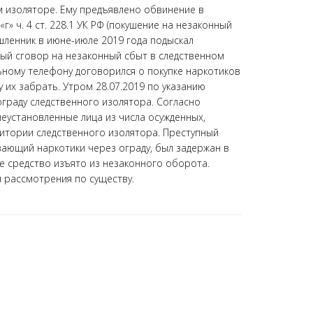
м изоляторе. Ему предъявлено обвинение в
«г» ч. 4 ст. 228.1 УК РФ (покушение на незаконный
ышленник в июне-июле 2019 года подыскал
ный сговор на незаконный сбыт в следственном
ному телефону договорился о покупке наркотиков
у их забрать. Утром 28.07.2019 по указанию
граду следственного изолятора. Согласно
еустановленные лица из числа осужденных,
тории следственного изолятора. Преступный
ывающий наркотики через ограду, был задержан в
е средство изъято из незаконного оборота.
я рассмотрения по существу.