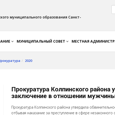
Версия для слабовидящих:
Вкл
Интервал:
Изображения:
AA
A A
Выкл
кого муниципального образования Санкт-
ВАНИЕ
МУНИЦИПАЛЬНЫЙ СОВЕТ
МЕСТНАЯ АДМИНИСТ
Прокуратура
2020
Прокуратура Колпинского района 
заключение в отношении мужчин
Прокуратура Колпинского района утвердила обвинительно
отбывая наказание за преступление в сфере незаконного 