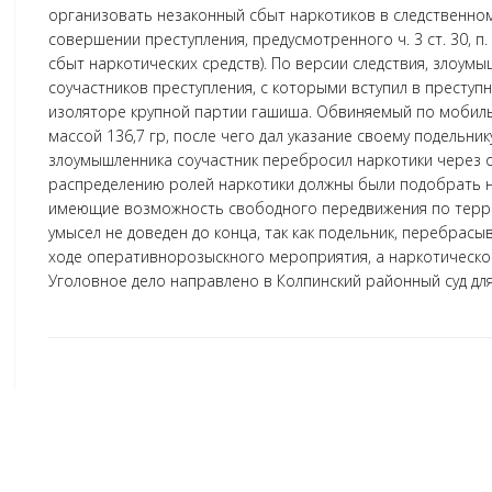
организовать незаконный сбыт наркотиков в следственно
совершении преступления, предусмотренного ч. 3 ст. 30, п. 
сбыт наркотических средств). По версии следствия, злоум
соучастников преступления, с которыми вступил в преступ
изоляторе крупной партии гашиша. Обвиняемый по мобиль
массой 136,7 гр, после чего дал указание своему подельник
злоумышленника соучастник перебросил наркотики через о
распределению ролей наркотики должны были подобрать н
имеющие возможность свободного передвижения по терри
умысел не доведен до конца, так как подельник, перебрас
ходе оперативнорозыскного мероприятия, а наркотическо
Уголовное дело направлено в Колпинский районный суд дл