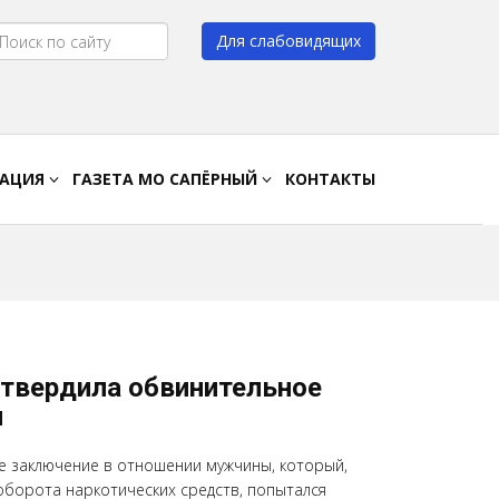
Для слабовидящих
Цвет:
A
A
A
A
РАЦИЯ
ГАЗЕТА МО САПЁРНЫЙ
КОНТАКТЫ
утвердила обвинительное
ы
е заключение в отношении мужчины, который,
оборота наркотических средств, попытался