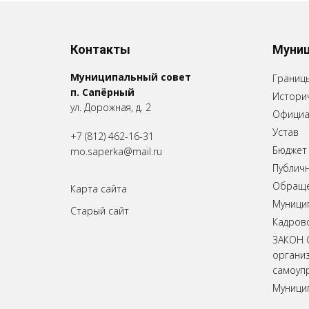
Контакты
Муниц
Муниципальный совет
Границ
п. Сапёрный
Историч
ул. Дорожная, д. 2
Официа
Устав
+7 (812) 462-16-31
Бюджет
mo.saperka@mail.ru
Публич
Обращен
Карта сайта
Муници
Старый сайт
Кадров
ЗАКОН 
органи
самоупр
Муници