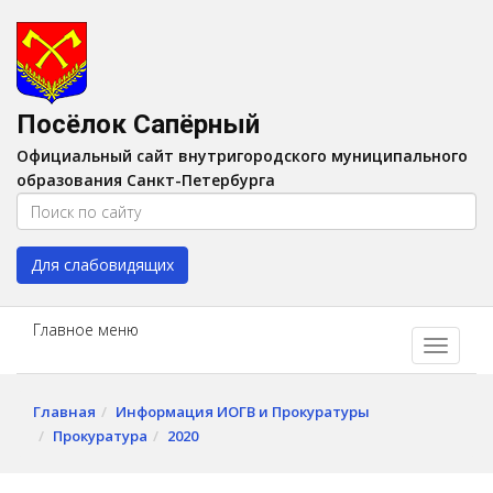
Версия для слабовидящих:
Вкл
A
Шрифт:
A
A
Интервал:
AA
A A
Посёлок Сапёрный
Изображения:
Выкл
Официальный сайт внутригородского муниципального
Цвет:
A
A
A
A
образования Санкт-Петербурга
Для слабовидящих
Главное меню
Главная
Информация ИОГВ и Прокуратуры
Прокуратура
2020