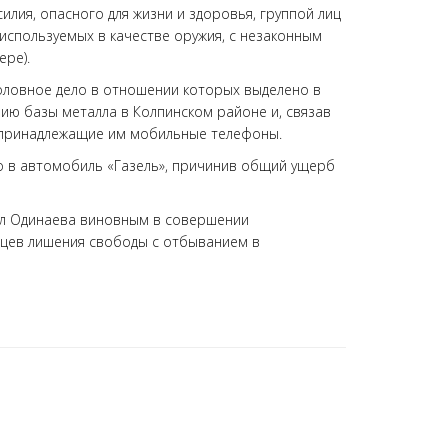
илия, опасного для жизни и здоровья, группой лиц
используемых в качестве оружия, с незаконным
ере).
головное дело в отношении которых выделено в
рию базы металла в Колпинском районе и, связав
 принадлежащие им мобильные телефоны.
го в автомобиль «Газель», причинив общий ущерб
нал Одинаева виновным в совершении
сяцев лишения свободы с отбыванием в