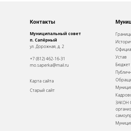
Контакты
Муниц
Муниципальный совет
Границ
п. Сапёрный
Историч
ул. Дорожная, д. 2
Официа
Устав
+7 (812) 462-16-31
Бюджет
mo.saperka@mail.ru
Публич
Обращен
Карта сайта
Муници
Старый сайт
Кадров
ЗАКОН 
органи
самоупр
Муници