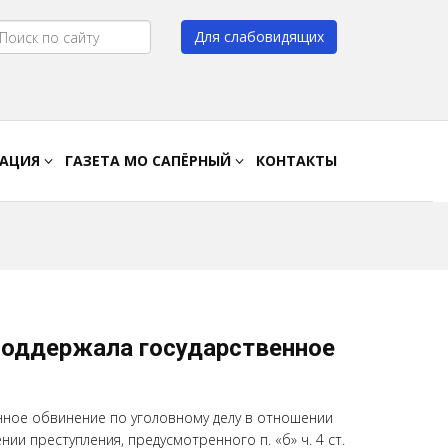
Для слабовидящих
Цвет:
A
A
A
A
РАЦИЯ
ГАЗЕТА МО САПЁРНЫЙ
КОНТАКТЫ
поддержала государственное
нное обвинение по уголовному делу в отношении
и преступления, предусмотренного п. «б» ч. 4 ст.