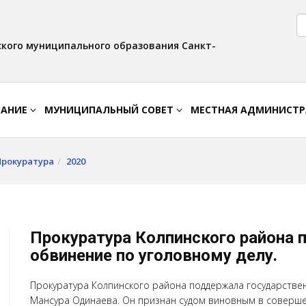
Версия для слабовидящих:
Вкл
Интервал:
Изображения:
AA
A A
Выкл
кого муниципального образования Санкт-
ВАНИЕ
МУНИЦИПАЛЬНЫЙ СОВЕТ
МЕСТНАЯ АДМИНИСТ
Прокуратура
2020
Прокуратура Колпинского района 
обвинение по уголовному делу.
Прокуратура Колпинского района поддержала государстве
Мансура Одинаева. Он признан судом виновным в совершени