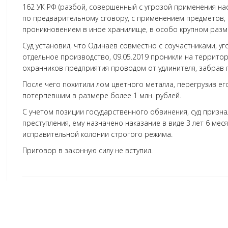
162 УК РФ (разбой, совершенный с угрозой применения нас
по предварительному сговору, с применением предметов, 
проникновением в иное хранилище, в особо крупном разм
Суд установил, что Одинаев совместно с соучастниками, у
отдельное производство, 09.05.2019 проникли на террито
охранников предприятия проводом от удлинителя, забрав
После чего похитили лом цветного металла, перегрузив е
потерпевшим в размере более 1 млн. рублей.
С учетом позиции государственного обвинения, суд приз
преступления, ему назначено наказание в виде 3 лет 6 ме
исправительной колонии строгого режима.
Приговор в законную силу не вступил.