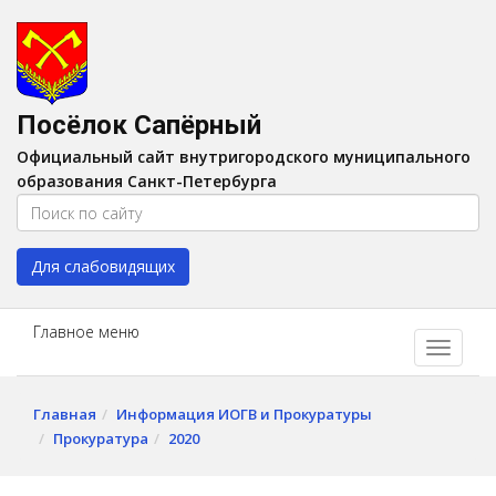
Версия для слабовидящих:
Вкл
A
Шрифт:
A
A
Интервал:
AA
A A
Посёлок Сапёрный
Изображения:
Выкл
Официальный сайт внутригородского муниципального
Цвет:
A
A
A
A
образования Санкт-Петербурга
Для слабовидящих
Главное меню
Главная
Информация ИОГВ и Прокуратуры
Прокуратура
2020