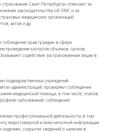
 страхования Санкт-Петербурга» отвечает за
хования законодательства об ОМС и за
страховых медицинских организаций,
ов, актов и др.
и соблюдения прав граждан в сфере
тем проведения контроля объемов, сроков,
 Оказывают содействие застрахованным лицам в
нии подведомственных учреждений
айтах администраций, проверяют соблюдение
азания медицинской помощи, в том числе, этапов,
 профилю заболеваний; соблюдение
влении профессиональной деятельности, в том
енту недостоверной и (или) неполной информации
 изделиях, сокрытие сведений о наличии в