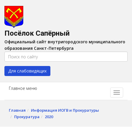
Версия для слабовидящих:
Вкл
A
Шрифт:
A
A
Интервал:
AA
A A
Посёлок Сапёрный
Изображения:
Выкл
Официальный сайт внутригородского муниципального
Цвет:
A
A
A
A
образования Санкт-Петербурга
Для слабовидящих
Главное меню
Главная
Информация ИОГВ и Прокуратуры
Прокуратура
2020