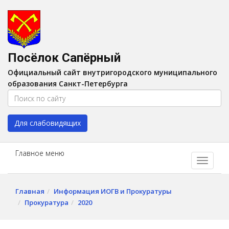
Версия для слабовидящих:
Вкл
A
Шрифт:
A
A
Интервал:
AA
A A
Посёлок Сапёрный
Изображения:
Выкл
Официальный сайт внутригородского муниципального
Цвет:
A
A
A
A
образования Санкт-Петербурга
Для слабовидящих
Главное меню
Главная
Информация ИОГВ и Прокуратуры
Прокуратура
2020