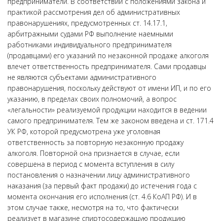
предприниматели. В соответствии с положениями закона и
практикой рассмотрения дел об административных
правонарушениях, предусмотренных ст. 14.17.1,
арбитражными судами РФ выполнение наемными
работниками индивидуального предпринимателя
(продавцами) его указаний по незаконной продаже алкоголя
влечет ответственность предпринимателя. Сами продавцы
не являются субъектами административного
правонарушения, поскольку действуют от имени ИП, и по его
указанию, в пределах своих полномочий, а вопрос
«легальности» реализуемой продукции находится в ведении
самого предпринимателя. Тем же законом введена и ст. 171.4
УК РФ, которой предусмотрена уже уголовная
ответственность за повторную незаконную продажу
алкоголя. Повторной она признается в случае, если
совершена в период с момента вступления в силу
постановления о назначении лицу административного
наказания (за первый факт продажи) до истечения года с
момента окончания его исполнения (ст. 4.6 КоАП РФ). И в
этом случае также, несмотря на то, что фактически
реализует в магазине спиртосодержащую продукцию