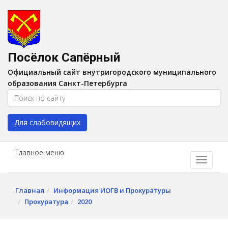
Версия для слабовидящих:
Вкл
A
Шрифт:
A
A
Интервал:
AA
A A
Посёлок Сапёрный
Изображения:
Выкл
Официальный сайт внутригородского муниципального
Цвет:
A
A
A
A
образования Санкт-Петербурга
Для слабовидящих
Главное меню
Главная
Информация ИОГВ и Прокуратуры
Прокуратура
2020