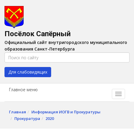
Версия для слабовидящих:
Вкл
A
Шрифт:
A
A
Интервал:
AA
A A
Посёлок Сапёрный
Изображения:
Выкл
Официальный сайт внутригородского муниципального
Цвет:
A
A
A
A
образования Санкт-Петербурга
Для слабовидящих
Главное меню
Главная
Информация ИОГВ и Прокуратуры
Прокуратура
2020