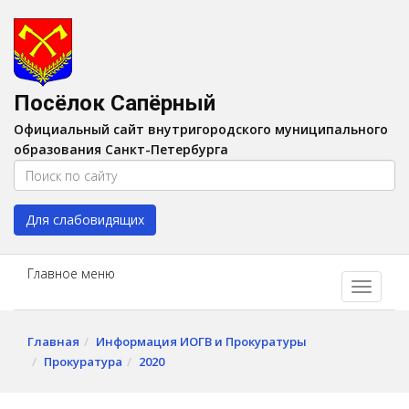
Версия для слабовидящих:
Вкл
A
Шрифт:
A
A
Интервал:
AA
A A
Посёлок Сапёрный
Изображения:
Выкл
Официальный сайт внутригородского муниципального
Цвет:
A
A
A
A
образования Санкт-Петербурга
Для слабовидящих
Главное меню
Главная
Информация ИОГВ и Прокуратуры
Прокуратура
2020