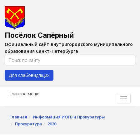
Версия для слабовидящих:
Вкл
A
Шрифт:
A
A
Интервал:
AA
A A
Посёлок Сапёрный
Изображения:
Выкл
Официальный сайт внутригородского муниципального
Цвет:
A
A
A
A
образования Санкт-Петербурга
Для слабовидящих
Главное меню
Главная
Информация ИОГВ и Прокуратуры
Прокуратура
2020