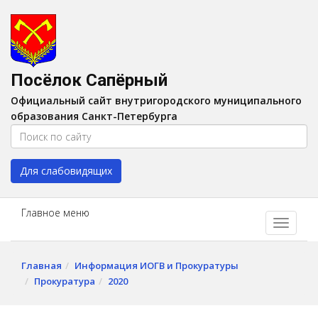
Версия для слабовидящих:
Вкл
A
Шрифт:
A
A
Интервал:
AA
A A
Посёлок Сапёрный
Изображения:
Выкл
Официальный сайт внутригородского муниципального
Цвет:
A
A
A
A
образования Санкт-Петербурга
Для слабовидящих
Главное меню
Главная
Информация ИОГВ и Прокуратуры
Прокуратура
2020