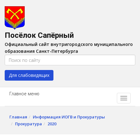
Версия для слабовидящих:
Вкл
A
Шрифт:
A
A
Интервал:
AA
A A
Посёлок Сапёрный
Изображения:
Выкл
Официальный сайт внутригородского муниципального
Цвет:
A
A
A
A
образования Санкт-Петербурга
Для слабовидящих
Главное меню
Главная
Информация ИОГВ и Прокуратуры
Прокуратура
2020