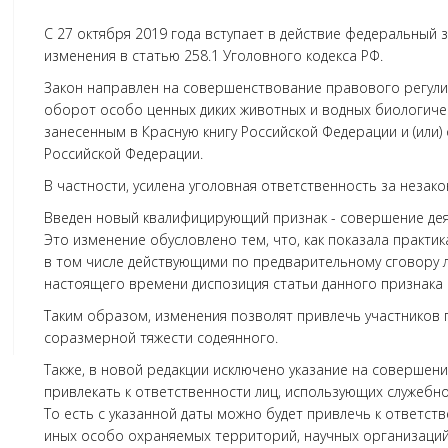
С 27 октября 2019 года вступает в действие федеральный 
изменения в статью 258.1 Уголовного кодекса РФ.
Закон направлен на совершенствование правового регули
оборот особо ценных диких животных и водных биологичес
занесенным в Красную книгу Российской Федерации и (ил
Российской Федерации.
В частности, усилена уголовная ответственность за незак
Введен новый квалифицирующий признак - совершение дея
Это изменение обусловлено тем, что, как показала практик
в том числе действующими по предварительному сговору л
настоящего времени диспозиция статьи данного признака 
Таким образом, изменения позволят привлечь участников 
соразмерной тяжести содеянного.
Также, в новой редакции исключено указание на совершен
привлекать к ответственности лиц, использующих служебн
То есть с указанной даты можно будет привлечь к ответст
иных особо охраняемых территорий, научных организаций