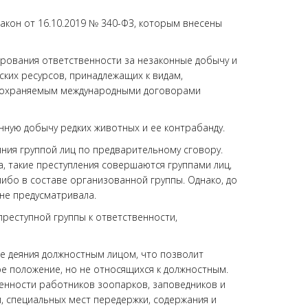
закон от 16.10.2019 № 340-ФЗ, которым внесены
рования ответственности за незаконные добычу и
ких ресурсов, принадлежащих к видам,
и) охраняемым международными договорами
онную добычу редких животных и ее контрабанду.
ния группой лиц по предварительному сговору.
а, такие преступления совершаются группами лиц,
ибо в составе организованной группы. Однако, до
не предусматривала.
преступной группы к ответственности,
ие деяния должностным лицом, что позволит
ое положение, но не относящихся к должностным.
венности работников зоопарков, заповедников и
, специальных мест передержки, содержания и