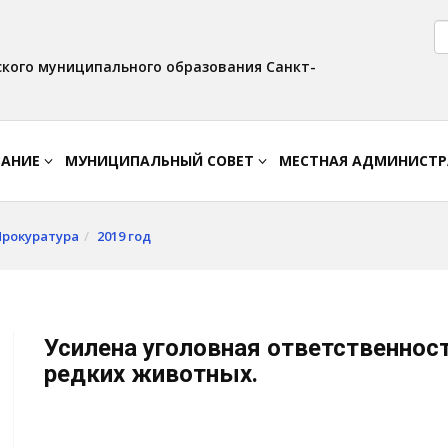
Версия для слабовидящих:
Вкл
Интервал:
Изображения:
AA
A A
Выкл
кого муниципального образования Санкт-
ВАНИЕ
МУНИЦИПАЛЬНЫЙ СОВЕТ
МЕСТНАЯ АДМИНИСТ
Прокуратура
2019 год
Усилена уголовная ответственнос
редких животных.