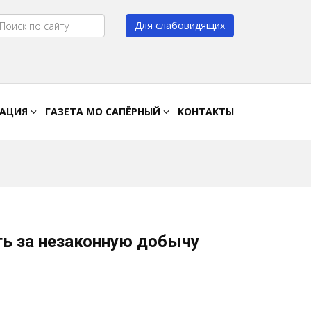
Для слабовидящих
Цвет:
A
A
A
A
РАЦИЯ
ГАЗЕТА МО САПЁРНЫЙ
КОНТАКТЫ
ть за незаконную добычу