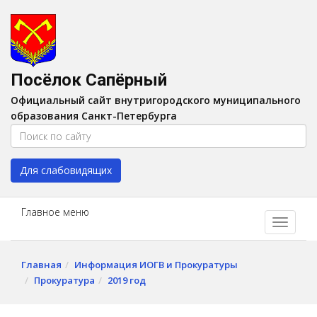
Версия для слабовидящих:
Вкл
A
Шрифт:
A
A
Интервал:
AA
A A
Посёлок Сапёрный
Изображения:
Выкл
Официальный сайт внутригородского муниципального
Цвет:
A
A
A
A
образования Санкт-Петербурга
Для слабовидящих
Главное меню
Главная
Информация ИОГВ и Прокуратуры
Прокуратура
2019 год