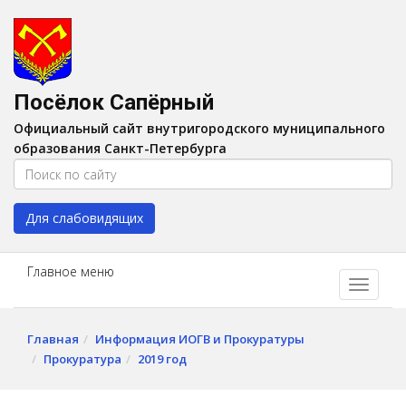
Версия для слабовидящих:
Вкл
A
Шрифт:
A
A
Интервал:
AA
A A
Посёлок Сапёрный
Изображения:
Выкл
Официальный сайт внутригородского муниципального
Цвет:
A
A
A
A
образования Санкт-Петербурга
Для слабовидящих
Главное меню
Главная
Информация ИОГВ и Прокуратуры
Прокуратура
2019 год