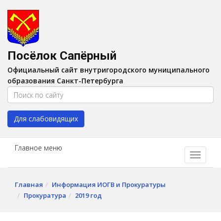
Версия для слабовидящих:
Вкл
A
Шрифт:
A
A
Интервал:
AA
A A
Посёлок Сапёрный
Изображения:
Выкл
Официальный сайт внутригородского муниципального
Цвет:
A
A
A
A
образования Санкт-Петербурга
Для слабовидящих
Главное меню
Главная
Информация ИОГВ и Прокуратуры
Прокуратура
2019 год