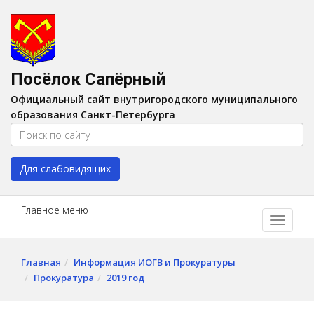
Версия для слабовидящих:
Вкл
A
Шрифт:
A
A
Интервал:
AA
A A
Посёлок Сапёрный
Изображения:
Выкл
Официальный сайт внутригородского муниципального
Цвет:
A
A
A
A
образования Санкт-Петербурга
Для слабовидящих
Главное меню
Главная
Информация ИОГВ и Прокуратуры
Прокуратура
2019 год