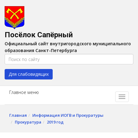
Версия для слабовидящих:
Вкл
A
Шрифт:
A
A
Интервал:
AA
A A
Посёлок Сапёрный
Изображения:
Выкл
Официальный сайт внутригородского муниципального
Цвет:
A
A
A
A
образования Санкт-Петербурга
Для слабовидящих
Главное меню
Главная
Информация ИОГВ и Прокуратуры
Прокуратура
2019 год