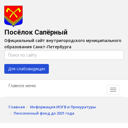
Версия для слабовидящих:
Вкл
A
Шрифт:
A
A
Интервал:
AA
A A
Посёлок Сапёрный
Изображения:
Выкл
Официальный сайт внутригородского муниципального
Цвет:
A
A
A
A
образования Санкт-Петербурга
Для слабовидящих
Главное меню
Главная
Информация ИОГВ и Прокуратуры
Пенсионный фонд до 2021 года