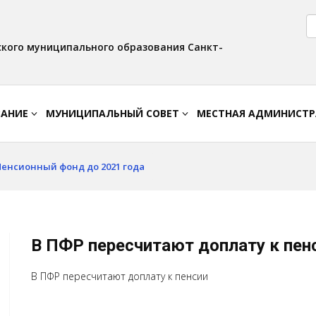
Версия для слабовидящих:
Вкл
Интервал:
Изображения:
AA
A A
Выкл
кого муниципального образования Санкт-
ВАНИЕ
МУНИЦИПАЛЬНЫЙ СОВЕТ
МЕСТНАЯ АДМИНИСТ
Пенсионный фонд до 2021 года
В ПФР пересчитают доплату к пен
В ПФР пересчитают доплату к пенсии