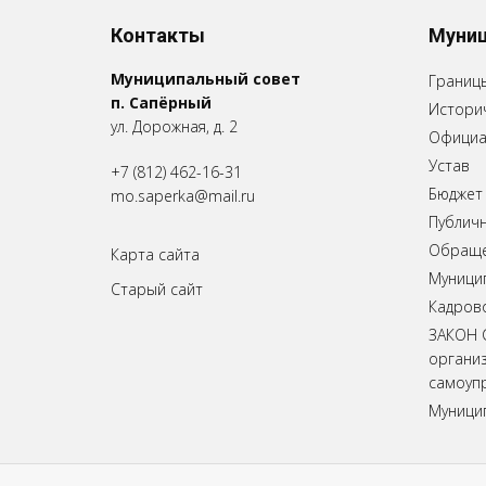
Контакты
Муниц
Муниципальный совет
Границ
п. Сапёрный
Историч
ул. Дорожная, д. 2
Официа
Устав
+7 (812) 462-16-31
Бюджет
mo.saperka@mail.ru
Публич
Обращен
Карта сайта
Муници
Старый сайт
Кадров
ЗАКОН 
органи
самоупр
Муници