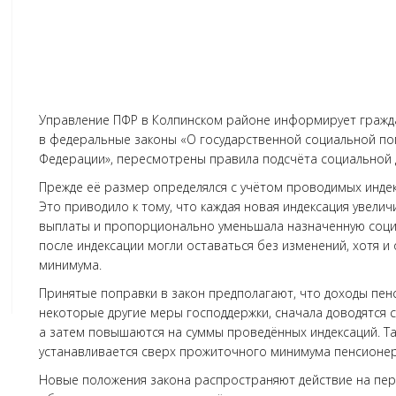
Управление ПФР в Колпинском районе информирует гражда
в федеральные законы «О государственной социальной п
Федерации», пересмотрены правила подсчёта социальной д
Прежде её размер определялся с учётом проводимых инде
Это приводило к тому, что каждая новая индексация увел
выплаты и пропорционально уменьшала назначенную социа
после индексации могли оставаться без изменений, хотя 
минимума.
Принятые поправки в закон предполагают, что доходы пен
некоторые другие меры господдержки, сначала доводятся
а затем повышаются на суммы проведённых индексаций. Та
устанавливается сверх прожиточного минимума пенсионера
Новые положения закона распространяют действие на перио