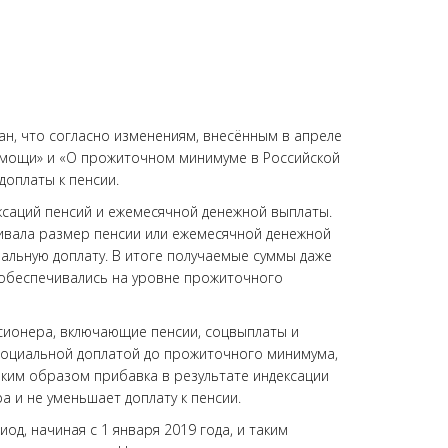
н, что согласно изменениям, внесённым в апреле
омощи» и «О прожиточном минимуме в Российской
оплаты к пенсии.
ксаций пенсий и ежемесячной денежной выплаты.
ичивала размер пенсии или ежемесячной денежной
льную доплату. В итоге получаемые суммы даже
и обеспечивались на уровне прожиточного
сионера, включающие пенсии, соцвыплаты и
 социальной доплатой до прожиточного минимума,
ким образом прибавка в результате индексации
 и не уменьшает доплату к пенсии.
д, начиная с 1 января 2019 года, и таким