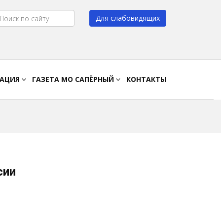
Для слабовидящих
Цвет:
A
A
A
A
РАЦИЯ
ГАЗЕТА МО САПЁРНЫЙ
КОНТАКТЫ
сии