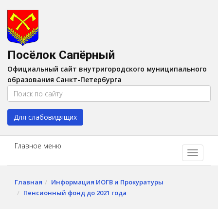
Версия для слабовидящих:
Вкл
A
Шрифт:
A
A
Интервал:
AA
A A
Посёлок Сапёрный
Изображения:
Выкл
Официальный сайт внутригородского муниципального
Цвет:
A
A
A
A
образования Санкт-Петербурга
Для слабовидящих
Главное меню
Главная
Информация ИОГВ и Прокуратуры
Пенсионный фонд до 2021 года