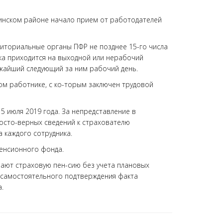
пинском районе начало прием от работодателей
иториальные органы ПФР не позднее 15-го числа
ока приходится на выходной или нерабочий
ижайший следующий за ним рабочий день.
ом работнике, с ко-торым заключен трудовой
5 июля 2019 года. За непредставление в
осто-верных сведений к страхователю
 каждого сотрудника.
енсионного фонда.
ают страховую пен-сию без учета плановых
т самостоятельного подтверждения факта
.