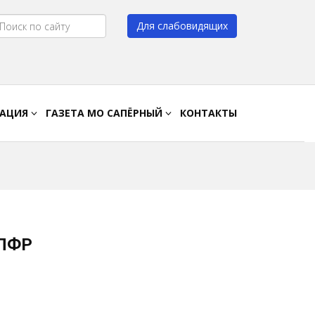
Для слабовидящих
Цвет:
A
A
A
A
РАЦИЯ
ГАЗЕТА МО САПЁРНЫЙ
КОНТАКТЫ
 ПФР