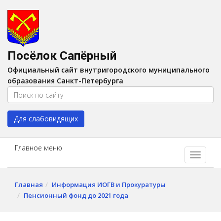
Версия для слабовидящих:
Вкл
A
Шрифт:
A
A
Интервал:
AA
A A
Посёлок Сапёрный
Изображения:
Выкл
Официальный сайт внутригородского муниципального
Цвет:
A
A
A
A
образования Санкт-Петербурга
Для слабовидящих
Главное меню
Главная
Информация ИОГВ и Прокуратуры
Пенсионный фонд до 2021 года