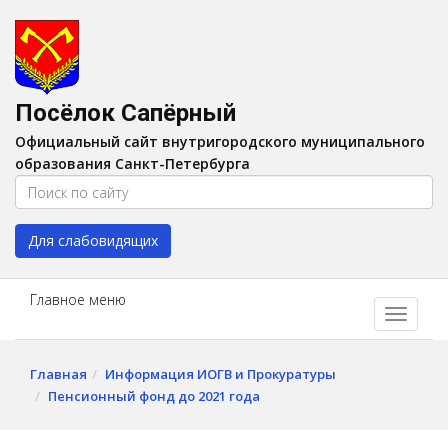
Версия для слабовидящих:
Вкл
A
Шрифт:
A
A
Интервал:
AA
A A
Посёлок Сапёрный
Изображения:
Выкл
Официальный сайт внутригородского муниципального
Цвет:
A
A
A
A
образования Санкт-Петербурга
Для слабовидящих
Главное меню
Главная
Информация ИОГВ и Прокуратуры
Пенсионный фонд до 2021 года