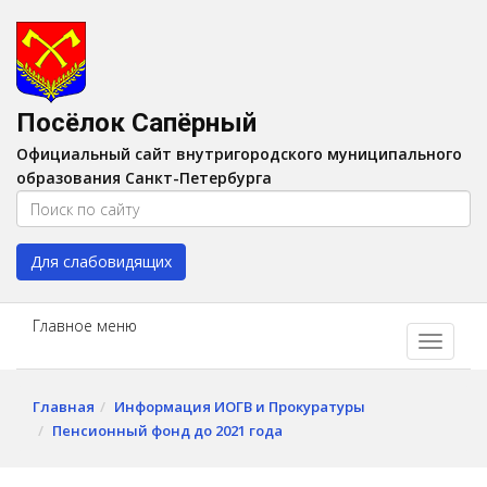
Версия для слабовидящих:
Вкл
A
Шрифт:
A
A
Интервал:
AA
A A
Посёлок Сапёрный
Изображения:
Выкл
Официальный сайт внутригородского муниципального
Цвет:
A
A
A
A
образования Санкт-Петербурга
Для слабовидящих
Главное меню
Главная
Информация ИОГВ и Прокуратуры
Пенсионный фонд до 2021 года