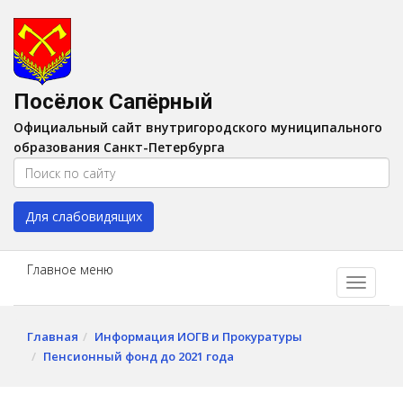
Версия для слабовидящих:
Вкл
A
Шрифт:
A
A
Интервал:
AA
A A
Посёлок Сапёрный
Изображения:
Выкл
Официальный сайт внутригородского муниципального
Цвет:
A
A
A
A
образования Санкт-Петербурга
Для слабовидящих
Главное меню
Главная
Информация ИОГВ и Прокуратуры
Пенсионный фонд до 2021 года