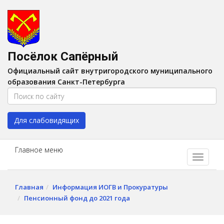
Версия для слабовидящих:
Вкл
A
Шрифт:
A
A
Интервал:
AA
A A
Посёлок Сапёрный
Изображения:
Выкл
Официальный сайт внутригородского муниципального
Цвет:
A
A
A
A
образования Санкт-Петербурга
Для слабовидящих
Главное меню
Главная
Информация ИОГВ и Прокуратуры
Пенсионный фонд до 2021 года