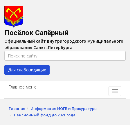
Версия для слабовидящих:
Вкл
A
Шрифт:
A
A
Интервал:
AA
A A
Посёлок Сапёрный
Изображения:
Выкл
Официальный сайт внутригородского муниципального
Цвет:
A
A
A
A
образования Санкт-Петербурга
Для слабовидящих
Главное меню
Главная
Информация ИОГВ и Прокуратуры
Пенсионный фонд до 2021 года