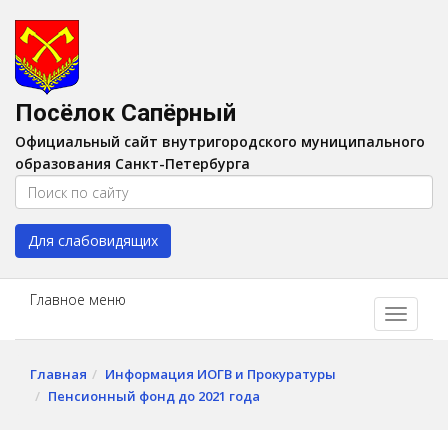
Версия для слабовидящих:
Вкл
A
Шрифт:
A
A
Интервал:
AA
A A
Посёлок Сапёрный
Изображения:
Выкл
Официальный сайт внутригородского муниципального
Цвет:
A
A
A
A
образования Санкт-Петербурга
Для слабовидящих
Главное меню
Главная
Информация ИОГВ и Прокуратуры
Пенсионный фонд до 2021 года