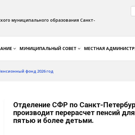
Версия для слабовидящих:
Вкл
Интервал:
Изображения:
AA
A A
Выкл
кого муниципального образования Санкт-
ВАНИЕ
МУНИЦИПАЛЬНЫЙ СОВЕТ
МЕСТНАЯ АДМИНИСТ
Пенсионный фонд 2026 год
Отделение СФР по Санкт-Петербург
производит перерасчет пенсий дл
пятью и более детьми.