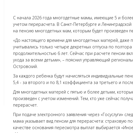
С начала 2026 года многодетные мамы, имеющие 5 и более 
учетом перерасчета. В Санкт-Петербурге и Ленинградской
на пенсию многодетных мам, которым будет произведен п
«До настоящего времени для многодетных матерей, даже пр
учитывались только четыре декретных отпуска по полтора
продолжительностью 6 лет. Сейчас при расчете пенсии вк
ухода за всеми детьми», – пояснил управляющий региона
Островский.
За каждого ребенка будут начисляться индивидуальные пен
5,4 - за второго и по 8,1 коэффициента за третьего и посл
Для многодетных матерей с пятью и более детьми, которые
произведен с учетом изменений. Тем, кто уже сейчас получ
перерасчет.
При подаче электронного заявления через «Госуслуги» сле
мама указывает вид пенсии для перерасчета: страховую по
качестве основания пересмотра выплат выбирается «Иное