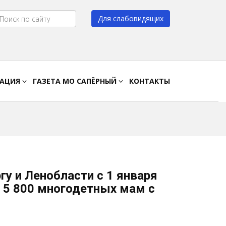
Для слабовидящих
Цвет:
A
A
A
A
РАЦИЯ
ГАЗЕТА МО САПЁРНЫЙ
КОНТАКТЫ
у и Ленобласти с 1 января
я 5 800 многодетных мам с