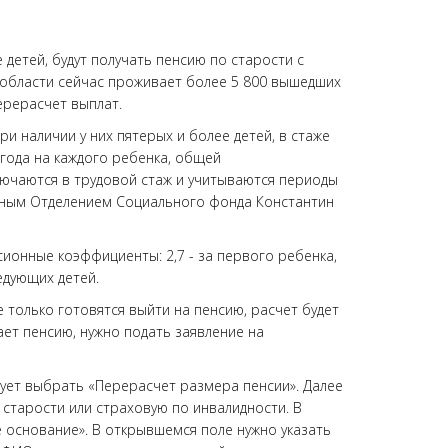
детей, будут получать пенсию по старости с
 области сейчас проживает более 5 800 вышедших
ерерасчет выплат.
и наличии у них пятерых и более детей, в стаже
 года на каждого ребенка, общей
лючаются в трудовой стаж и учитываются периоды
льным Отделением Социального фонда Константин
сионные коэффициенты: 2,7 - за первого ребенка,
едующих детей.
 только готовятся выйти на пенсию, расчет будет
ает пенсию, нужно подать заявление на
дует выбрать «Перерасчет размера пенсии». Далее
 старости или страховую по инвалидности. В
 основание». В открывшемся поле нужно указать