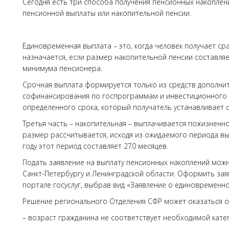
Сегодня есть три способа получения пенсионных накоплен
пенсионной выплаты или накопительной пенсии.
Единовременная выплата – это, когда человек получает ср
назначается, если размер накопительной пенсии составл
минимума пенсионера.
Срочная выплата формируется только из средств дополни
софинансирования по госпрограммам и инвестиционного 
определенного срока, который получатель устанавливает с
Третья часть – накопительная – выплачивается пожизненно 
размер рассчитывается, исходя из ожидаемого периода вы
году этот период составляет 270 месяцев.
Подать заявление на выплату пенсионных накоплений можн
Санкт-Петербургу и Ленинградской области. Оформить зая
портале госуслуг, выбрав вид «Заявление о единовременн
Решение регионального Отделения СФР может оказаться о
– возраст гражданина не соответствует необходимой кате