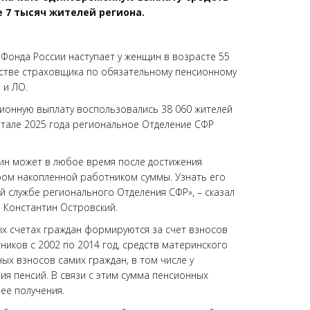
 7 тысяч жителей региона.
Фонда России наступает у женщин в возрасте 55
ачестве страховщика по обязательному пенсионному
 и ЛО.
ионную выплату воспользовались 38 060 жителей
ртале 2025 года региональное Отделение СФР
ин может в любое время после достижения
ром накопленной работником суммы. Узнать его
й службе регионального Отделения СФР», – сказал
 Константин Островский.
х счетах граждан формируются за счет взносов
иков с 2002 по 2014 год, средств материнского
ных взносов самих граждан, в том числе у
я пенсий. В связи с этим сумма пенсионных
 ее получения.