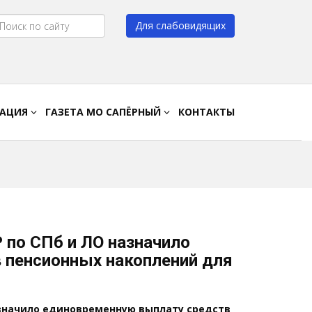
Для слабовидящих
Цвет:
A
A
A
A
РАЦИЯ
ГАЗЕТА МО САПЁРНЫЙ
КОНТАКТЫ
 по СПб и ЛО назначило
 пенсионных накоплений для
назначило единовременную выплату средств