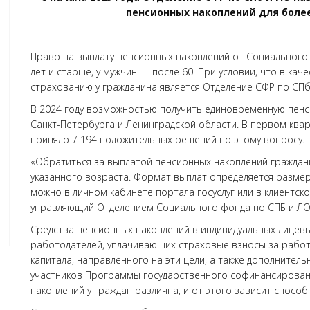
пенсионных накоплений для более
Право на выплату пенсионных накоплений от Социального 
лет и старше, у мужчин — после 60. При условии, что в к
страхованию у гражданина является Отделение СФР по СПб
В 2024 году возможностью получить единовременную пенс
Санкт-Петербурга и Ленинградской области. В первом ква
приняло 7 194 положительных решений по этому вопросу.
«Обратиться за выплатой пенсионных накоплений граждан
указанного возраста. Формат выплат определяется разме
можно в личном кабинете портала госуслуг или в клиентско
управляющий Отделением Социального фонда по СПБ и ЛО
Средства пенсионных накоплений в индивидуальных лицевы
работодателей, уплачивающих страховые взносы за работн
капитала, направленного на эти цели, а также дополнитель
участников Программы государственного софинансировани
накоплений у граждан различна, и от этого зависит способ