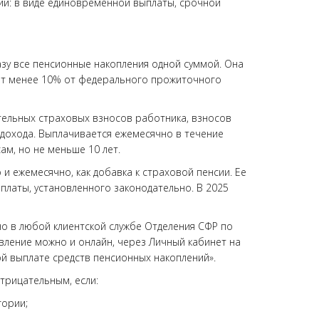
ий: в виде единовременной выплаты, срочной
азу все пенсионные накопления одной суммой. Она
яет менее 10% от федерального прожиточного
тельных страховых взносов работника, взносов
дохода. Выплачивается ежемесячно в течение
ам, но не меньше 10 лет.
и ежемесячно, как добавка к страховой пенсии. Ее
платы, установленного законодательно. В 2025
о в любой клиентской службе Отделения СФР по
вление можно и онлайн, через Личный кабинет на
ой выплате средств пенсионных накоплений».
трицательным, если:
гории;