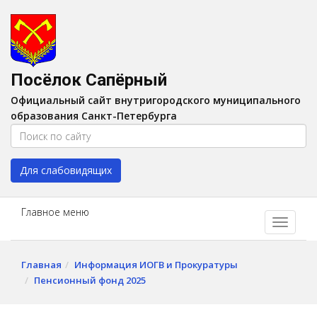
Версия для слабовидящих:
Вкл
A
Шрифт:
A
A
Интервал:
AA
A A
Посёлок Сапёрный
Изображения:
Выкл
Официальный сайт внутригородского муниципального
Цвет:
A
A
A
A
образования Санкт-Петербурга
Для слабовидящих
Главное меню
Главная
Информация ИОГВ и Прокуратуры
Пенсионный фонд 2025