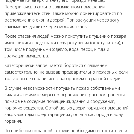
поднимается вверх, и внизу его гораздо меньше).
Передвигаясь в сильно задымленном помещении,
придерживайтесь стен. Также можно ориентироваться по
расположению окон и дверей. При эвакуации через зону
задымления дышите через мокрую ткань.
После спасения людей можно приступить к тушению пожара
имеющимися средствами пожаротушения (огнетушители), в
том числе подручными (одеяло, вода, песок, и т.д.), и
эвакуации имущества.
Категорически запрещается бороться с пламенем
самостоятельно, не вызвав предварительно пожарных, если
только вы не справились с загоранием на ранней стадии.
В случае невозможности потушить пожар собственными
силами – примите меры по ограничению распространения
пожара на соседние помещения, здания и сооружения,
горючие вещества. С этой целью двери горящих помещений
закрывают для предотвращения доступа кислорода в зону
горения.
По прибытии пожарной техники необходимо встретить ее и