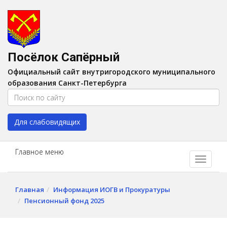
Версия для слабовидящих:
Вкл
A
Шрифт:
A
A
Интервал:
AA
A A
Посёлок Сапёрный
Изображения:
Выкл
Официальный сайт внутригородского муниципального
Цвет:
A
A
A
A
образования Санкт-Петербурга
Для слабовидящих
Главное меню
Главная
Информация ИОГВ и Прокуратуры
Пенсионный фонд 2025