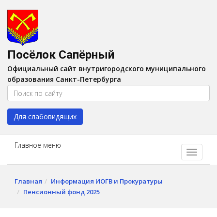
Версия для слабовидящих:
Вкл
A
Шрифт:
A
A
Интервал:
AA
A A
Посёлок Сапёрный
Изображения:
Выкл
Официальный сайт внутригородского муниципального
Цвет:
A
A
A
A
образования Санкт-Петербурга
Для слабовидящих
Главное меню
Главная
Информация ИОГВ и Прокуратуры
Пенсионный фонд 2025