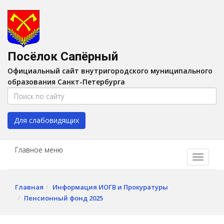
Версия для слабовидящих:
Вкл
A
Шрифт:
A
A
Интервал:
AA
A A
Посёлок Сапёрный
Изображения:
Выкл
Официальный сайт внутригородского муниципального
Цвет:
A
A
A
A
образования Санкт-Петербурга
Для слабовидящих
Главное меню
Главная
Информация ИОГВ и Прокуратуры
Пенсионный фонд 2025