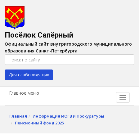
Версия для слабовидящих:
Вкл
A
Шрифт:
A
A
Интервал:
AA
A A
Посёлок Сапёрный
Изображения:
Выкл
Официальный сайт внутригородского муниципального
Цвет:
A
A
A
A
образования Санкт-Петербурга
Для слабовидящих
Главное меню
Главная
Информация ИОГВ и Прокуратуры
Пенсионный фонд 2025