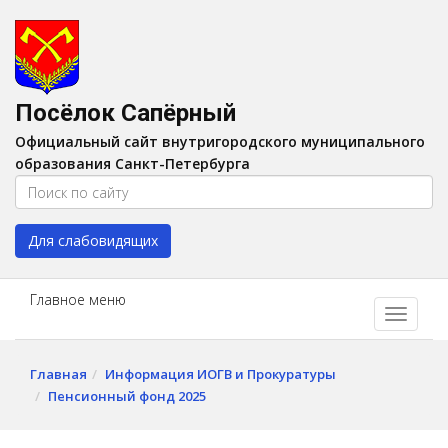
Версия для слабовидящих:
Вкл
A
Шрифт:
A
A
Интервал:
AA
A A
Посёлок Сапёрный
Изображения:
Выкл
Официальный сайт внутригородского муниципального
Цвет:
A
A
A
A
образования Санкт-Петербурга
Для слабовидящих
Главное меню
Главная
Информация ИОГВ и Прокуратуры
Пенсионный фонд 2025