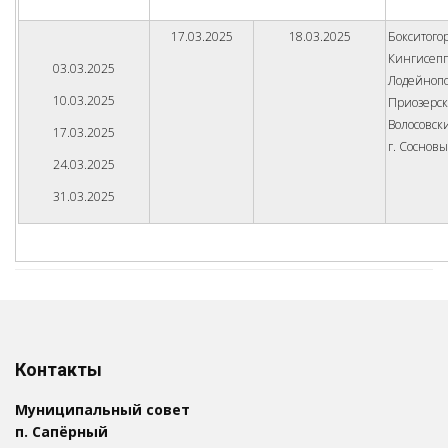
17.03.2025
18.03.2025
Бокситого
Кингисепп
03.03.2025
Лодейнопо
10.03.2025
Приозерск
Волосовск
17.03.2025
г. Соснов
24.03.2025
31.03.2025
Контакты
Муниципальный совет
п. Сапёрный