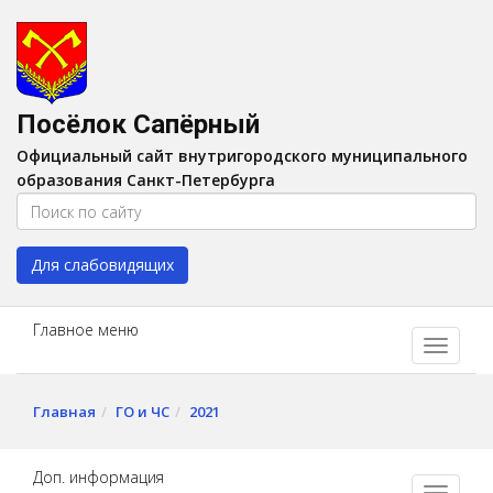
Версия для слабовидящих:
Вкл
A
Шрифт:
A
A
Интервал:
AA
A A
Посёлок Сапёрный
Изображения:
Выкл
Официальный сайт внутригородского муниципального
Цвет:
A
A
A
A
образования Санкт-Петербурга
Для слабовидящих
Главное меню
Главная
ГО и ЧС
2021
Доп. информация