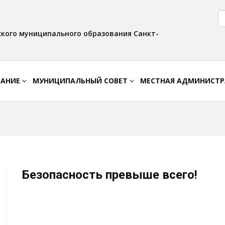
Версия для слабовидящих:
Вкл
Интервал:
Изображения:
AA
A A
Выкл
кого муниципального образования Санкт-
ВАНИЕ
МУНИЦИПАЛЬНЫЙ СОВЕТ
МЕСТНАЯ АДМИНИСТ
Безопасность превыше всего!