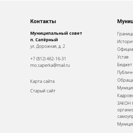
Контакты
Муниц
Муниципальный совет
Границ
п. Сапёрный
Историч
ул. Дорожная, д. 2
Официа
Устав
+7 (812) 462-16-31
Бюджет
mo.saperka@mail.ru
Публич
Обращен
Карта сайта
Муници
Старый сайт
Кадров
ЗАКОН 
органи
самоупр
Муници