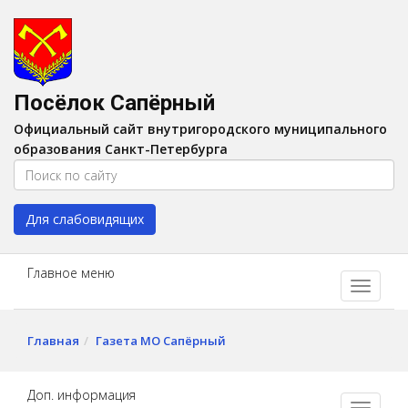
Версия для слабовидящих:
Вкл
A
Шрифт:
A
A
Интервал:
AA
A A
Посёлок Сапёрный
Изображения:
Выкл
Официальный сайт внутригородского муниципального
Цвет:
A
A
A
A
образования Санкт-Петербурга
Для слабовидящих
Главное меню
Главная
Газета МО Сапёрный
Доп. информация