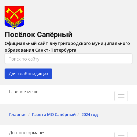
Версия для слабовидящих:
Вкл
A
Шрифт:
A
A
Интервал:
AA
A A
Посёлок Сапёрный
Изображения:
Выкл
Официальный сайт внутригородского муниципального
Цвет:
A
A
A
A
образования Санкт-Петербурга
Для слабовидящих
Главное меню
Главная
Газета МО Сапёрный
2024 год
Доп. информация