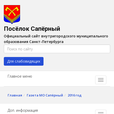
Версия для слабовидящих:
Вкл
A
Шрифт:
A
A
Интервал:
AA
A A
Посёлок Сапёрный
Изображения:
Выкл
Официальный сайт внутригородского муниципального
Цвет:
A
A
A
A
образования Санкт-Петербурга
Для слабовидящих
Главное меню
Главная
Газета МО Сапёрный
2016 год
Доп. информация