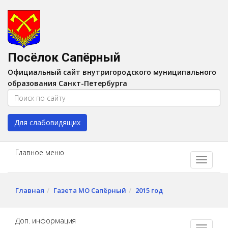
Версия для слабовидящих:
Вкл
A
Шрифт:
A
A
Интервал:
AA
A A
Посёлок Сапёрный
Изображения:
Выкл
Официальный сайт внутригородского муниципального
Цвет:
A
A
A
A
образования Санкт-Петербурга
Для слабовидящих
Главное меню
Главная
Газета МО Сапёрный
2015 год
Доп. информация