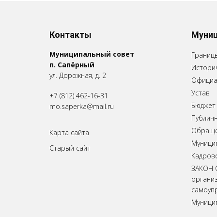
Контакты
Муниц
Муниципальный совет
Границ
п. Сапёрный
Историч
ул. Дорожная, д. 2
Официа
Устав
+7 (812) 462-16-31
Бюджет
mo.saperka@mail.ru
Публич
Обращен
Карта сайта
Муници
Старый сайт
Кадров
ЗАКОН 
органи
самоупр
Муници