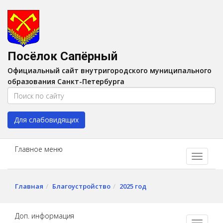
Версия для слабовидящих:
Вкл
A
Шрифт:
A
A
Интервал:
AA
A A
Посёлок Сапёрный
Изображения:
Выкл
Официальный сайт внутригородского муниципального
Цвет:
A
A
A
A
образования Санкт-Петербурга
Для слабовидящих
Главное меню
Главная
Благоустройство
2025 год
Доп. информация