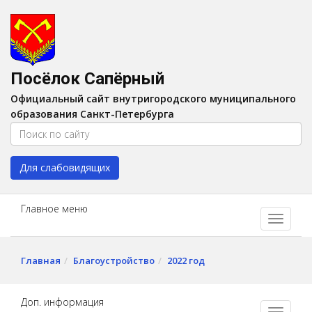
Версия для слабовидящих:
Вкл
A
Шрифт:
A
A
Интервал:
AA
A A
Посёлок Сапёрный
Изображения:
Выкл
Официальный сайт внутригородского муниципального
Цвет:
A
A
A
A
образования Санкт-Петербурга
Для слабовидящих
Главное меню
Главная
Благоустройство
2022 год
Доп. информация